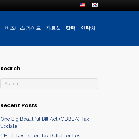
비즈니스 가이드
자료실
칼럼
연락처
Search
Recent Posts
One Big Beautiful Bill Act (OBBBA) Tax
Update
CHLK Tax Letter: Tax Relief for Los