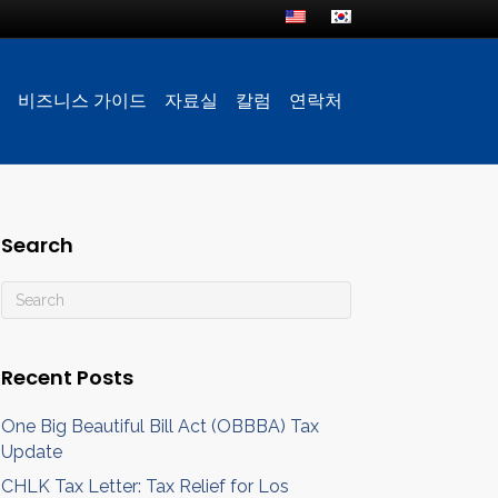
비즈니스 가이드
자료실
칼럼
연락처
Search
Recent Posts
One Big Beautiful Bill Act (OBBBA) Tax
Update
CHLK Tax Letter: Tax Relief for Los