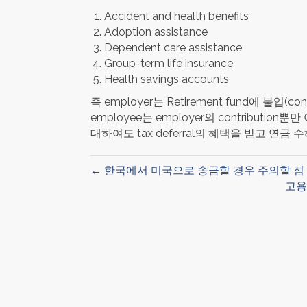
Accident and health benefits
Adoption assistance
Dependent care assistance
Group-term life insurance
Health savings accounts
즉 employer는 Retirement fund에 불입
employee는 employer의 contributio
대하여도 tax deferral의 혜택을 받고 연
← 한국에서 미국으로 송금할 경우 주의할 점
고용